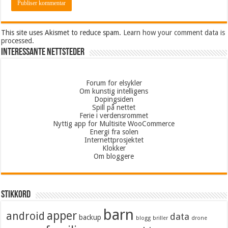
This site uses Akismet to reduce spam.
Learn how your comment data is
processed.
Interessante nettsteder
Forum for elsykler
Om kunstig intelligens
Dopingsiden
Spill på nettet
Ferie i verdensrommet
Nyttig app for Multisite WooCommerce
Energi fra solen
Internettprosjektet
Klokker
Om bloggere
Stikkord
barn
apper
android
data
backup
blogg
briller
drone