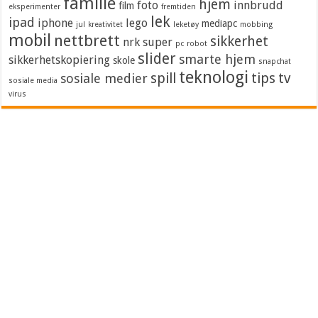
familie
hjem
foto
innbrudd
film
eksperimenter
fremtiden
lek
ipad
iphone
lego
mediapc
jul
kreativitet
leketøy
mobbing
mobil
nettbrett
sikkerhet
nrk super
pc
robot
slider
smarte hjem
sikkerhetskopiering
skole
snapchat
teknologi
spill
tips
tv
sosiale medier
sosiale media
virus