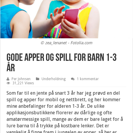
© zea_lenanet - Fotolia.com
Gode apper og spill for barn 1-3
år
Per Johnsen
Underholdning
1 kommentar
31,221 Views
Som far til en jente på snart 3 år har jeg prøvd en del
spill og apper for mobil og nettbrett, og her kommer
mine anbefalinger for alderen 1-3 år. De ulike
applikasjonsbutikkene florerer av dårlige og ofte
amatørmessige spill, mange av dem er bare laget for å
lure barna til å trykke på kostbare lenker. Det er
vanskelig å finne frem i jungelen av apper, så her er