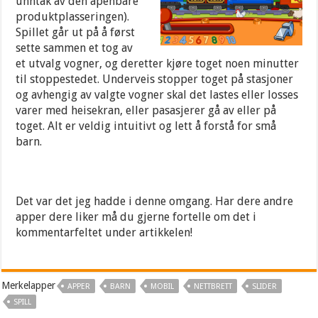
unntak av den åpenbare
produktplasseringen).
Spillet går ut på å først
sette sammen et tog av
et utvalg vogner, og deretter kjøre toget noen minutter
til stoppestedet. Underveis stopper toget på stasjoner
og avhengig av valgte vogner skal det lastes eller losses
varer med heisekran, eller pasasjerer gå av eller på
toget. Alt er veldig intuitivt og lett å forstå for små
barn.
Det var det jeg hadde i denne omgang. Har dere andre
apper dere liker må du gjerne fortelle om det i
kommentarfeltet under artikkelen!
Merkelapper
APPER
BARN
MOBIL
NETTBRETT
SLIDER
SPILL