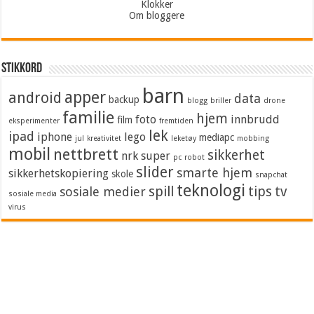
Klokker
Om bloggere
Stikkord
barn
apper
android
data
backup
blogg
briller
drone
familie
hjem
foto
innbrudd
film
eksperimenter
fremtiden
lek
ipad
iphone
lego
mediapc
jul
kreativitet
leketøy
mobbing
mobil
nettbrett
sikkerhet
nrk super
pc
robot
slider
smarte hjem
sikkerhetskopiering
skole
snapchat
teknologi
spill
tips
tv
sosiale medier
sosiale media
virus