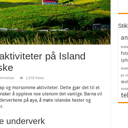
Sti
an
brill
ktiviteter på Island
fot
iph
ske
mob
pc
r
kommentar
2,658 Views
skol
kap og morsomme aktiviteter. Dette gjør det til et
sosi
ønsker å oppleve noe utenom det vanlige. Barna vil
te
derverkene på øya, å møte islanske hester og
r.
ke underverk