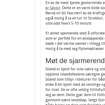
En av de mest kjente geotermiske a
er Geysir
. Dette er en varm kilde s
Barna vil bli fascinert av de kraft
også mulig å ta en tur til Strokkur
utbrudd hvert 5-10 minutt.
Et annet spennende sted å utforske 
som er perfekt for en avslappende 
bade i det varme vannet i tillegg ti
mulig å ta med seg flytemadrasser o
Møt de sjarmerend
Island er kjent for sine vakre og u
oppleve islandshestens særegne gan
Island som tilbyr rideturer for både
elske å bli kjent med de vennlige og
for livet. De er ofte veldig tillit
seg av dem. Dette gjør dem til flot
gjennom vakre landskap, langs fjor