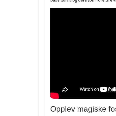
både barna og dere som foreldre vil
Opplev magiske fos