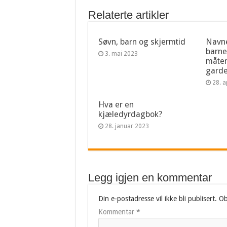
Relaterte artikler
Søvn, barn og skjermtid
Navne
barn
3. mai 2023
måter
gard
28. a
Hva er en
kjæledyrdagbok?
28. januar 2023
Legg igjen en kommentar
Din e-postadresse vil ikke bli publisert.
Ob
Kommentar
*