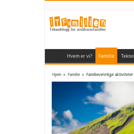
Hvem er vi?
Familie
Tekno
Hjem
»
Familie
»
Familievennlige aktiviteter