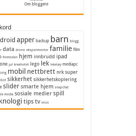
Om bloggere
kkord
barn
apper
droid
backup
blogg
familie
data
film
er
drone
eksperimenter
hjem
ipad
o
innbrudd
fremtiden
lek
one
lego
mediapc
jul
kreativitet
leketøy
mobil
nettbrett
nrk super
bing
sikkerhet
sikkerhetskopiering
obot
slider
smarte hjem
e
snapchat
spill
sosiale medier
ale media
knologi
tips
tv
virus