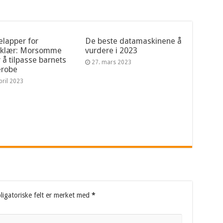
lapper for
De beste datamaskinene å
eklær: Morsomme
vurdere i 2023
 å tilpasse barnets
27. mars 2023
erobe
pril 2023
ligatoriske felt er merket med
*