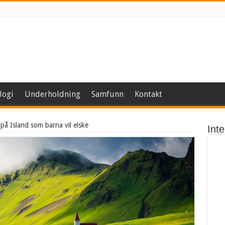
logi
Underholdning
Samfunn
Kontakt
 på Island som barna vil elske
Int