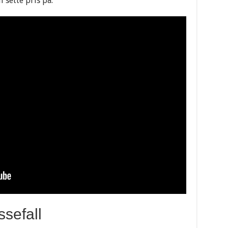
 sette pris på.
sefall