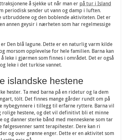
ttraksjonene å sjekke ut når man er
på tur i Island
om periodisk sender ut vann og damp i luften.
ige utbruddene og den boblende aktiviteten. Det er
, en annen geysir i nærheten som har regelmessige
er Den blå lagune. Dette er en naturlig varm kilde
og morsom opplevelse for hele familien. Barna kan
l å leke i gjørmen som finnes i området. Det er også
g leke i det turkise vannet.
e islandske hestene
nike hester. Ta med barna på en ridetur og la dem
gart, tölt. Det finnes mange gårder rundt om på
 nybegynnere i tillegg til erfarne ryttere. Barna vil
 rolige hestene, og det vil definitivt bli et minne
sfulle og danner sterke bånd med menneskene som tar
te følgesvenner samt terapihester. Dere kan ri
der og over grønne enger. Dette er en aktivitet som