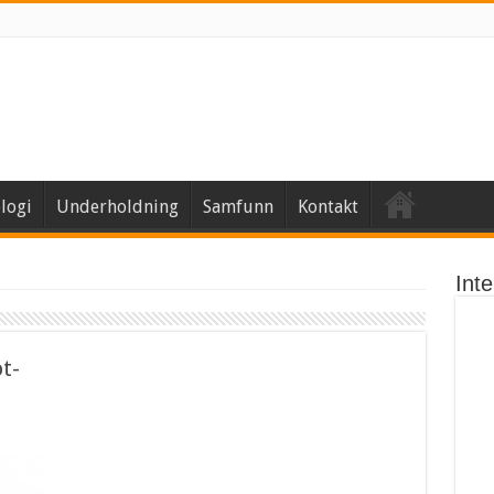
logi
Underholdning
Samfunn
Kontakt
Int
t-