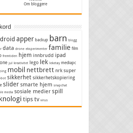
Om bloggere
kkord
barn
apper
droid
backup
blogg
familie
data
film
er
drone
eksperimenter
hjem
ipad
o
innbrudd
fremtiden
lek
one
lego
mediapc
jul
kreativitet
leketøy
mobil
nettbrett
nrk super
bing
sikkerhet
sikkerhetskopiering
obot
slider
smarte hjem
e
snapchat
spill
sosiale medier
ale media
knologi
tips
tv
virus