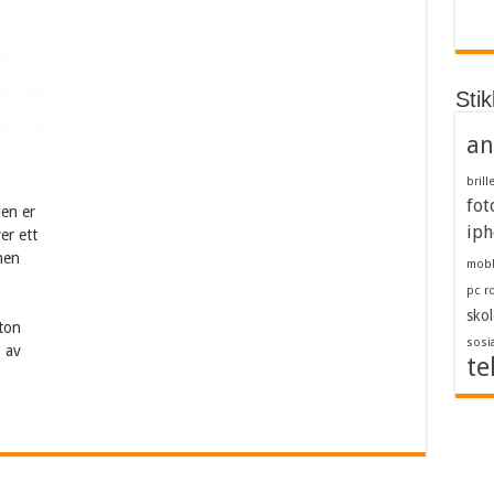
Sti
an
brill
fot
den er
iph
er ett
nen
mob
pc
r
skol
ston
sosi
 av
te