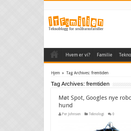
Hvem er vi?
Familie
Tekno
Hjem
»
Tag Archives: fremtiden
Tag Archives:
fremtiden
Møt Spot, Googles nye robo
hund
Per Johnsen
Teknologi
0