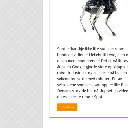
Spot er kanskje ikke like søt som robot-
hundene vi finner i lekebutikkene, men 
desto mer imponerende! Det er nå litt ov
år siden Google gjorde store oppkjøp in
robot-industrien, og alle lurte på hva en
søkemotor skulle med roboter. Ett av
selskapene som ble kjøpt opp er lille Bo
Dynamics, og de har nå sluppet en video
deres seneste robot; Spot!
Les mer »