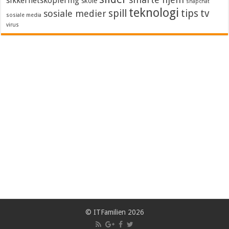
sikkerhetskopiering
skole
snapchat
teknologi
spill
tips
tv
sosiale medier
sosiale media
virus
© ITFamilien 2026