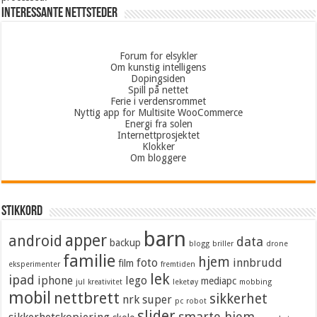
Interessante nettsteder
Forum for elsykler
Om kunstig intelligens
Dopingsiden
Spill på nettet
Ferie i verdensrommet
Nyttig app for Multisite WooCommerce
Energi fra solen
Internettprosjektet
Klokker
Om bloggere
Stikkord
barn
apper
android
data
backup
blogg
briller
drone
familie
hjem
foto
innbrudd
film
eksperimenter
fremtiden
lek
ipad
iphone
lego
mediapc
jul
kreativitet
leketøy
mobbing
mobil
nettbrett
sikkerhet
nrk super
pc
robot
slider
smarte hjem