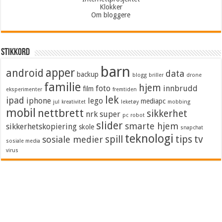
Klokker
Om bloggere
Stikkord
barn
apper
android
data
backup
blogg
briller
drone
familie
hjem
foto
innbrudd
film
eksperimenter
fremtiden
lek
ipad
iphone
lego
mediapc
jul
kreativitet
leketøy
mobbing
mobil
nettbrett
sikkerhet
nrk super
pc
robot
slider
smarte hjem
sikkerhetskopiering
skole
snapchat
teknologi
spill
tips
tv
sosiale medier
sosiale media
virus