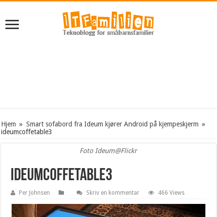
Hjem
»
Smart sofabord fra Ideum kjører Android på kjempeskjerm
»
ideumcoffetable3
Foto Ideum@Flickr
ideumcoffetable3
Per Johnsen
Skriv en kommentar
466 Views