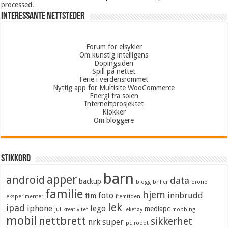
processed.
Interessante nettsteder
Forum for elsykler
Om kunstig intelligens
Dopingsiden
Spill på nettet
Ferie i verdensrommet
Nyttig app for Multisite WooCommerce
Energi fra solen
Internettprosjektet
Klokker
Om bloggere
Stikkord
barn
apper
android
data
backup
blogg
briller
drone
familie
hjem
foto
innbrudd
film
eksperimenter
fremtiden
lek
ipad
iphone
lego
mediapc
jul
kreativitet
leketøy
mobbing
mobil
nettbrett
sikkerhet
nrk super
pc
robot