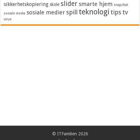
slider
smarte hjem
sikkerhetskopiering
skole
snapchat
teknologi
spill
tips
tv
sosiale medier
sosiale media
virus
© ITFamilien 2026