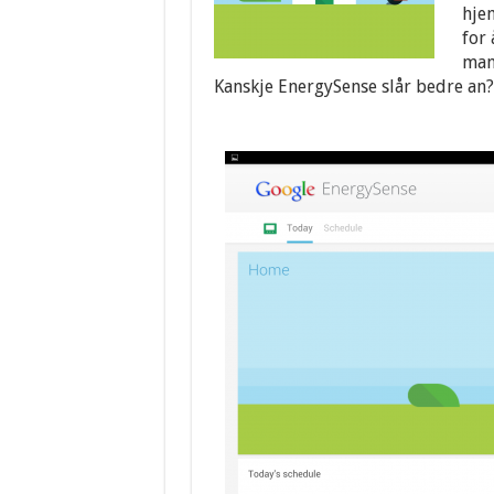
hje
for
man
Kanskje EnergySense slår bedre an?