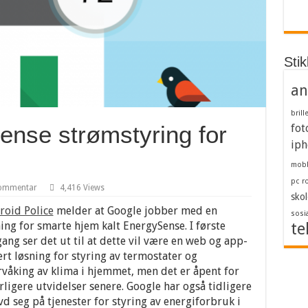
Sti
an
brill
nse strømstyring for
fot
iph
mob
pc
r
kommentar
4,416 Views
skol
roid Police
melder at Google jobber med en
sosi
ing for smarte hjem kalt EnergySense. I første
te
ng ser det ut til at dette vil være en web og app-
rt løsning for styring av termostater og
rvåking av klima i hjemmet, men det er åpent for
rligere utvidelser senere. Google har også tidligere
d seg på tjenester for styring av energiforbruk i