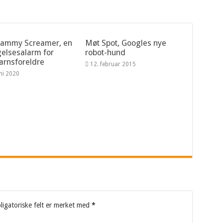
Sammy Screamer, en
Møt Spot, Googles nye
elsesalarm for
robot-hund
rnsforeldre
12. februar 2015
uni 2020
ligatoriske felt er merket med
*