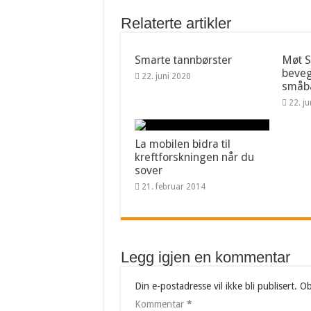
Relaterte artikler
Smarte tannbørster
Møt 
beveg
22. juni 2020
småba
22. j
La mobilen bidra til
kreftforskningen når du
sover
21. februar 2014
Legg igjen en kommentar
Din e-postadresse vil ikke bli publisert.
Ob
Kommentar
*