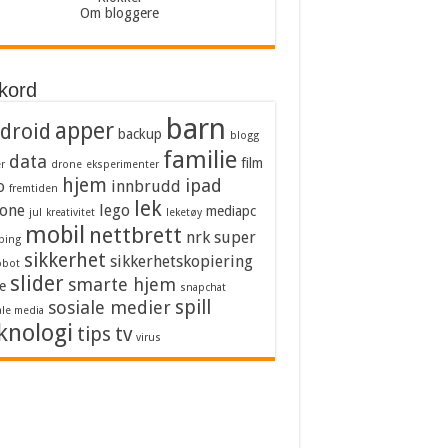
Om bloggere
kkord
barn
apper
droid
backup
blogg
familie
data
film
er
drone
eksperimenter
hjem
ipad
o
innbrudd
fremtiden
lek
one
lego
mediapc
jul
kreativitet
leketøy
mobil
nettbrett
nrk super
bing
sikkerhet
sikkerhetskopiering
obot
slider
smarte hjem
e
snapchat
spill
sosiale medier
ale media
knologi
tips
tv
virus