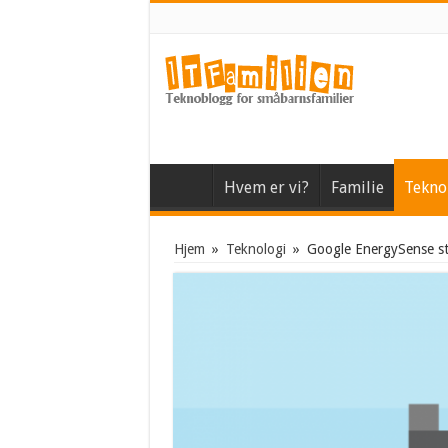
Hvem er vi?
Familie
Tekno
Hjem
»
Teknologi
»
Google EnergySense st