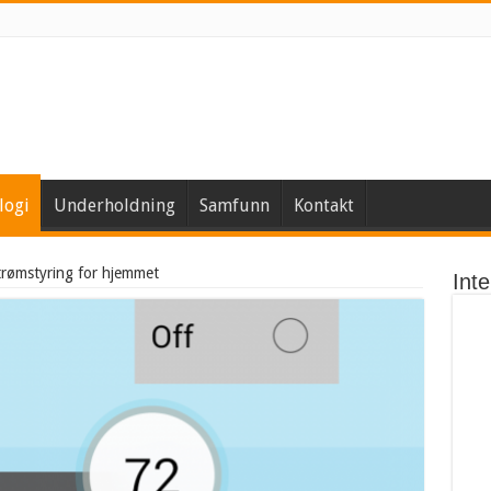
logi
Underholdning
Samfunn
Kontakt
rømstyring for hjemmet
Int