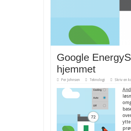
Google EnergySe
hjemmet
Per Johnsen
Teknologi
Skriv en 
And
løsn
omga
base
ove
ytte
prøv