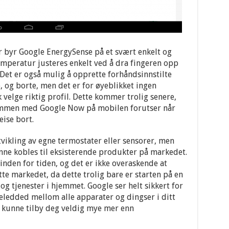
 byr Google EnergySense på et svært enkelt og
emperatur justeres enkelt ved å dra fingeren opp
et er også mulig å opprette forhåndsinnstilte
, og borte, men det er for øyeblikket ingen
velge riktig profil. Dette kommer trolig senere,
sammen med Google Now på mobilen forutser når
eise bort.
utvikling av egne termostater eller sensorer, men
unne kobles til eksisterende produkter på markedet.
inden for tiden, og det er ikke overaskende at
te markedet, da dette trolig bare er starten på en
g tjenester i hjemmet. Google ser helt sikkert for
eledded mellom alle apparater og dingser i ditt
l kunne tilby deg veldig mye mer enn