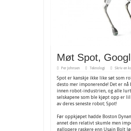
Møt Spot, Googl
Per Johnsen
Teknologi
Skriv en 
Spot er kanskje ikke like søt som r
desto mer imponerende! Det er nå l
innen robot-industrien, og alle lur
selskapene som ble kjøpt opp er li
av deres seneste robot; Spot!
Før oppkjøpet hadde Boston Dynami
annet den relativt skumle men im
gallopere raskere enn Usain Bolt løp