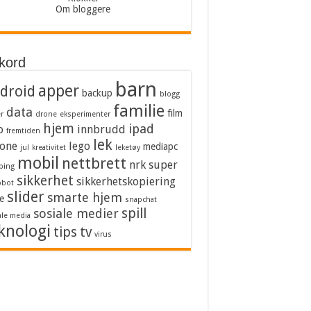
Om bloggere
kkord
barn
apper
droid
backup
blogg
familie
data
film
er
drone
eksperimenter
hjem
ipad
o
innbrudd
fremtiden
lek
one
lego
mediapc
jul
kreativitet
leketøy
mobil
nettbrett
nrk super
bing
sikkerhet
sikkerhetskopiering
obot
slider
smarte hjem
e
snapchat
spill
sosiale medier
ale media
knologi
tips
tv
virus