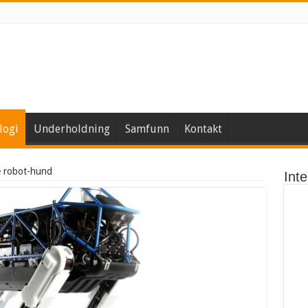
logi
Underholdning
Samfunn
Kontakt
e robot-hund
Int