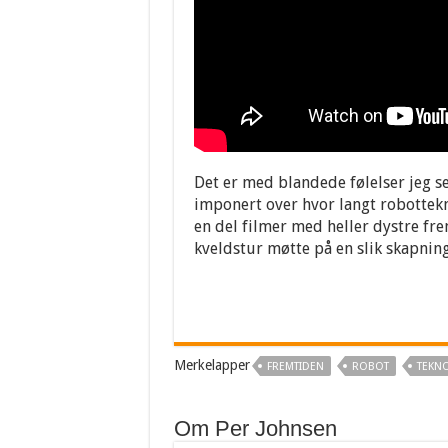
Det er med blandede følelser jeg s
imponert over hvor langt robottek
en del filmer med heller dystre fre
kveldstur møtte på en slik skapning
Merkelapper
FREMTIDEN
ROBOT
TEKN
Om Per Johnsen