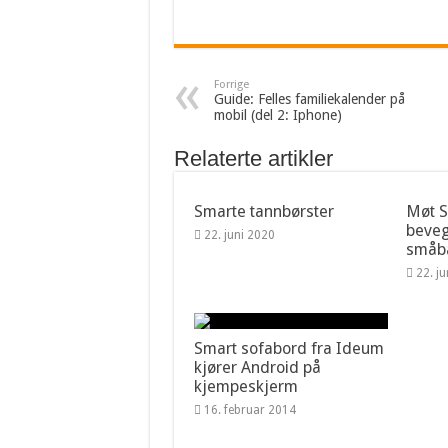
Forrige
Guide: Felles familiekalender på
mobil (del 2: Iphone)
Relaterte artikler
Smarte tannbørster
Møt 
beveg
22. juni 2020
småba
22. j
Smart sofabord fra Ideum
kjører Android på
kjempeskjerm
16. februar 2014