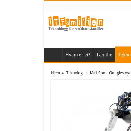
Hvem er vi?
Familie
Tekno
Hjem
»
Teknologi
»
Møt Spot, Googles ny