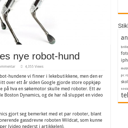
Sti
an
brill
es nye robot-hund
fot
iph
kommentar
4,355 Views
mob
obot-hundene vi finner i lekebutikkene, men den er
pc
r
skol
itt over ett år siden Google gjorde store oppkjøp
te på hva en søkemotor skulle med roboter. Ett av
sosi
te
lle Boston Dynamics, og de har nå sluppet en video
cs gjort seg bemerket med et par roboter, blant
ponerende gassdrevne roboten Wildcat, som kunne
er (video nederst i artikkelen).