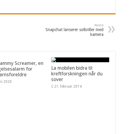
Neste
Snapchat lanserer solbriller med
kamera
Sammy Screamer, en
La mobilen bidra til
elsesalarm for
kreftforskningen når du
rnsforeldre
sover
uni 2020
21. februar 2014