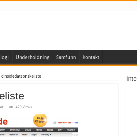
logi
Underholdning
Samfunn
Kontakt
dinsidedataonskeliste
Int
liste
ar
420 Views