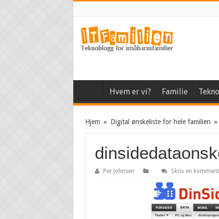
Hvem er vi?
Familie
Tekno
Hjem
»
Digital ønskeliste for hele familien
»
dinsidedataonske
Per Johnsen
Skriv en komment