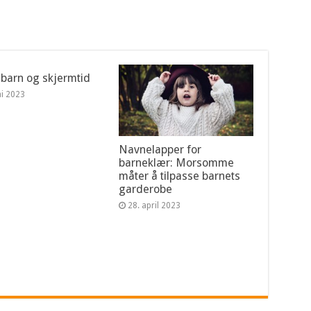
 barn og skjermtid
ai 2023
Navnelapper for
barneklær: Morsomme
måter å tilpasse barnets
garderobe
28. april 2023