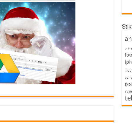
Sti
an
brill
fot
iph
mob
pc
r
skol
sosi
te