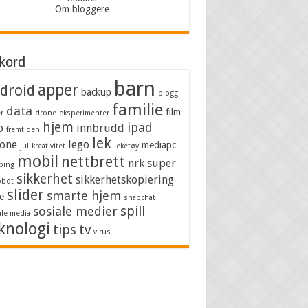
Om bloggere
kkord
barn
apper
droid
backup
blogg
familie
data
film
er
drone
eksperimenter
hjem
ipad
o
innbrudd
fremtiden
lek
one
lego
mediapc
jul
kreativitet
leketøy
mobil
nettbrett
nrk super
bing
sikkerhet
sikkerhetskopiering
obot
slider
smarte hjem
e
snapchat
spill
sosiale medier
ale media
knologi
tips
tv
virus