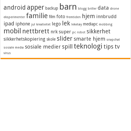
barn
apper
android
data
backup
blogg
briller
drone
familie
hjem
foto
innbrudd
film
eksperimenter
fremtiden
lek
ipad
iphone
lego
mediapc
jul
kreativitet
leketøy
mobbing
mobil
nettbrett
sikkerhet
nrk super
pc
robot
slider
smarte hjem
sikkerhetskopiering
skole
snapchat
teknologi
spill
tips
tv
sosiale medier
sosiale media
virus